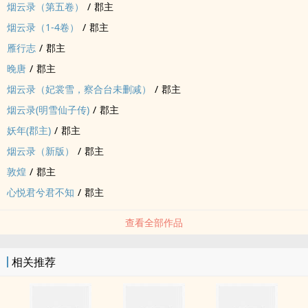
烟云录（第五卷）
/
郡主
烟云录（1-4卷）
/
郡主
雁行志
/
郡主
晚唐
/
郡主
烟云录（妃裳雪，察合台未删减）
/
郡主
烟云录(明雪仙子传)
/
郡主
妖年(郡主)
/
郡主
烟云录（新版）
/
郡主
敦煌
/
郡主
心悦君兮君不知
/
郡主
查看全部作品
相关推荐