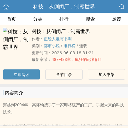
科技：从倒闭厂，制霸世界
首页
分类
排行
搜索
足迹
科技：从倒闭厂，制霸世界
作者：
正经人谁写书啊
类别：
都市小说
/
排行榜
/
连载
2026-06-03 18:31:21
更新时间：
最新章节：
487-488章：疯狂的记者们！
立即阅读
章节目录
加入书架
内容简介
穿越到2004年，高怀钧接手了一家即将破产的工厂。手握未来的科技
技术。
在这个东西方正面碰撞的大变局时代。他将从电子制造业开始，踏足