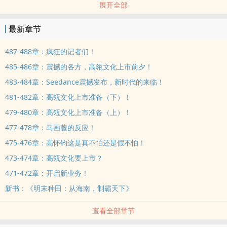
展开全部
电子，芯片，汽车，金融，能源，人工智能等相关领域。
最新章节
他一个接着一个的把未来科技带到了这个时代，以一己之力带动世界
的科技进程。
487-488章：疯狂的记者们！
485-486章：震撼的各方，高瓴文化上市前夕！
而这些技术，终将成为点燃文明前进方向的星火。
483-484章：Seedance震撼发布，新时代的来临！
481-482章：高瓴文化上市准备（下）！
479-480章：高瓴文化上市准备（上）！
477-478章：马画藤的反应！
475-476章：高怀钧这是真不怕还是假不怕！
473-474章：高瓴文化要上市？
471-472章：开启新业务！
新书：《明末种田：从海南，制霸天下》
查看全部章节