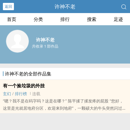
许神不老
返回
首页
分类
排行
搜索
足迹
许神不老
共收录 1 部作品
许神不老的全部作品集
有一个捡垃圾的外挂
玄幻
/
排行榜
连载
“嗯？我不是在码字吗？这是在哪？” 陈平揉了揉发疼的屁股 “您好，
这里是光就居地府分区，欢迎来到地府”，一颗硕大的牛头突然闪过。
陈平在地府的第一天 “什么，你让我做扫地的?不可能，我陈平就是再
落魄也不会去捡垃圾。” 陈平在地府的第二天 “您好，我是新来的，诶
对捡垃圾的，您这垃圾我收下。” 陈平在地府的第三天 “诶您拿好，这