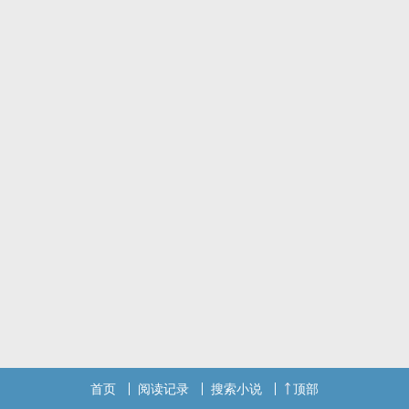
是我的名片，这一带的垃圾都归我捡，叫我小陈就好，有垃圾一定要
通知我，随叫随到！”
本站提示：各位书友要是觉得《有一个捡垃圾的外挂》还不错的话请
不要忘记向您QQ群和微博里的朋友推荐哦！
首页
阅读记录
搜索小说
顶部