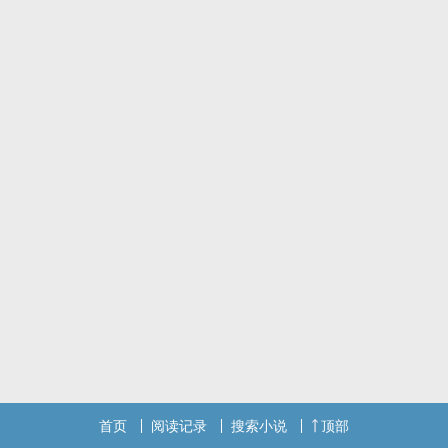
所如同新星般在荒原上冉冉升起，故事也在此开始……
本站提示：各位书友要是觉得《125号避难所》还不错的话请不要忘
记向您QQ群和微博里的朋友推荐哦！
首页
阅读记录
搜索小说
顶部