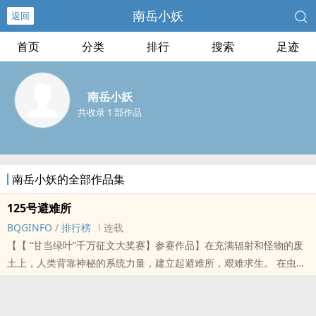
南岳小妖
返回
首页
分类
排行
搜索
足迹
南岳小妖
共收录 1 部作品
南岳小妖的全部作品集
125号避难所
BQGINFO
/
排行榜
连载
【【 “甘当绿叶”千万征文大奖赛】参赛作品】在充满辐射和怪物的废
土上，人类背靠神秘的系统力量，建立起避难所，艰难求生。 在虫
群、智械、变异兽的威胁下，人们利用系统，培育出可以不断通过杀
戮获取资源和力量的系统战士。 在许多个纪元的发展后，人类终于在
满目疮痍的废土上站稳脚跟。其中，一个序号为No.125号的一级避难