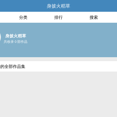
身披火稻草
分类
排行
搜索
身披火稻草
共收录 0 部作品
草的全部作品集