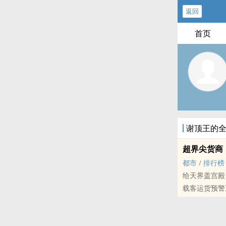
返回
首页
谢顶王的
超界尖货商
都市
/
排行榜
给天界盖宫殿
载客运货预警
本站提示：各
哦！