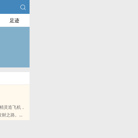
足迹
精灵造飞机，
发财之路。
里的朋友推荐