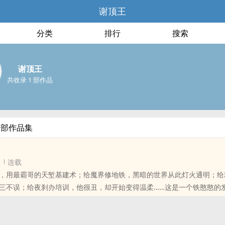
谢顶王
分类
排行
搜索
谢顶王
共收录 1 部作品
全部作品集
连载
，用最霸哥的天堑基建术；给魔界修地铁，黑暗的世界从此灯火通明；给
三不误；给夜刹办培训，他很丑，却开始变得温柔……这是一个铁憨憨的
位书友要是觉得《超界尖货商》还不错的话请不要忘记向您QQ群和微博