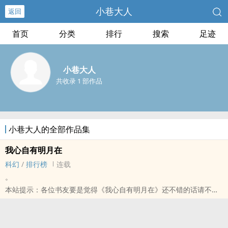
小巷大人
返回
首页
分类
排行
搜索
足迹
小巷大人
共收录 1 部作品
小巷大人的全部作品集
我心自有明月在
科幻
/
排行榜
连载
。
本站提示：各位书友要是觉得《我心自有明月在》还不错的话请不要
忘记向您QQ群和微博里的朋友推荐哦！