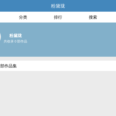
粉黛珑
分类
排行
搜索
粉黛珑
共收录 0 部作品
全部作品集