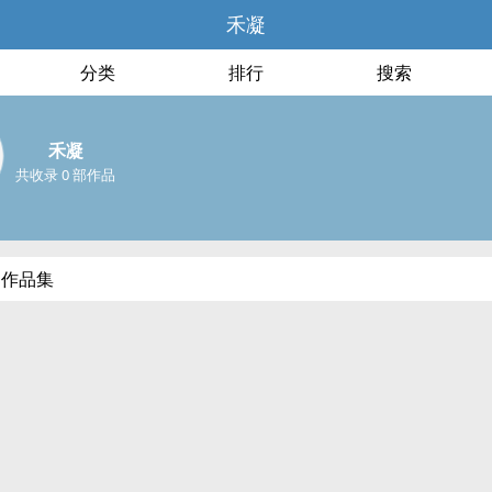
禾凝
分类
排行
搜索
禾凝
共收录 0 部作品
部作品集