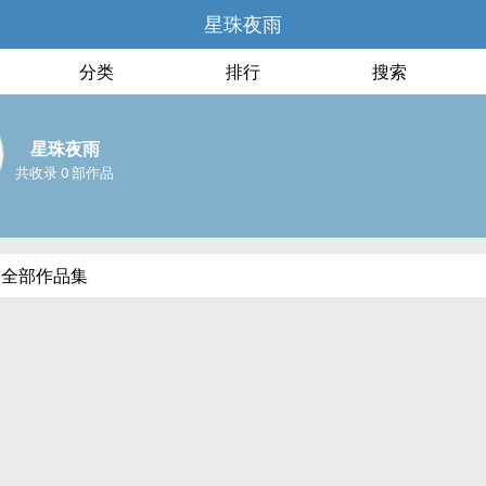
星珠夜雨
分类
排行
搜索
星珠夜雨
共收录 0 部作品
的全部作品集