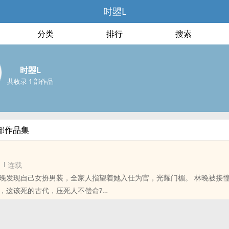
时曌L
分类
排行
搜索
时曌L
共收录 1 部作品
部作品集
连载
现自己女扮男装，全家人指望着她入仕为官，光耀门楣。 林晚被接憧而至的担子压
，这该死的古代，压死人不偿命?
位书友要是觉得《凰诏》还不错的话请不要忘记向您QQ群和微博里的朋