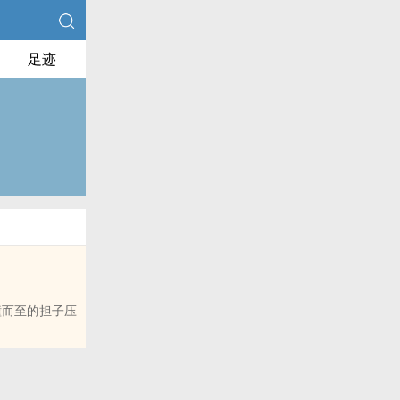
足迹
友推荐哦！