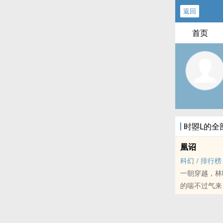
返回
首页
时曌L的全
凰诏
科幻
/
排行榜
一朝穿越，林晚发
的喘不过气来
本站提示：各