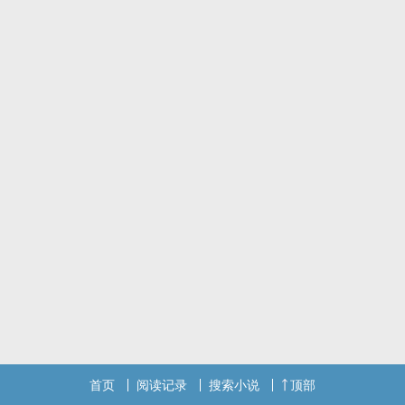
首页
阅读记录
搜索小说
顶部