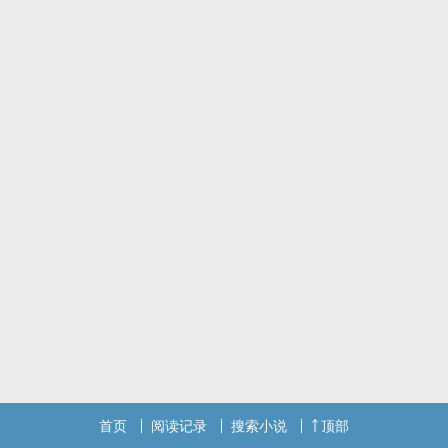
想收获一缕春风时，给了我一整个春天。【展开】【收起】
本站提示：各位书友要是觉得《时光里的小幸运》还不错的话请不要
忘记向您QQ群和微博里的朋友推荐哦！
首页
阅读记录
搜索小说
顶部