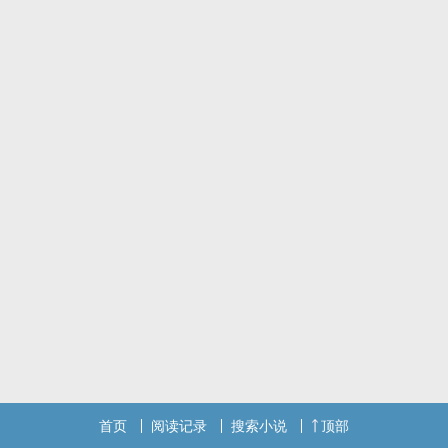
本站提示：各位书友要是觉得《前世今生：霸道总裁呆萌妻》还不错
的话请不要忘记向您QQ群和微博里的朋友推荐哦！
首页
阅读记录
搜索小说
顶部