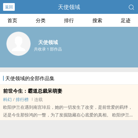
天使领域
返回
首页
分类
排行
搜索
足迹
天使领域
共收录 1 部作品
天使领域的全部作品集
前世今生：霸道总裁呆萌妻
科幻
/
排行榜
连载
欧阳伊兰在遇到南宫琸后，她的一切发生了改变，是前世爱的羁绊，
还是今生那惊鸿的一瞥，为了发掘隐藏在心底爱的真相。 欧阳伊兰毅
然回到过去，找寻最初那也许尝试过爱自己的男人；又来到现在，看
望那勾起记忆波澜的身影。 前世今生，到底谁才是欧阳伊兰的 “真
相？”，前世和今生南宫琸是否又是同一个......人？【展开】【收起】