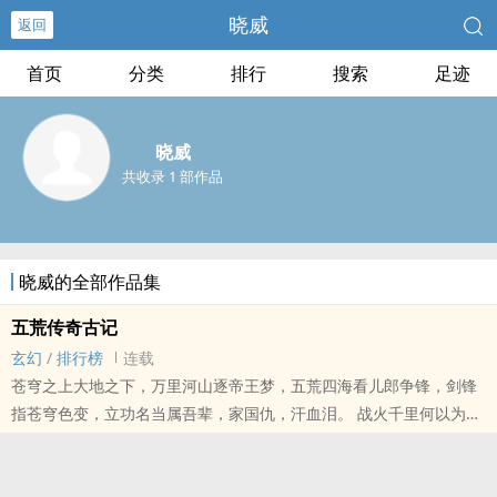
晓威
返回
首页
分类
排行
搜索
足迹
晓威
共收录 1 部作品
晓威的全部作品集
五荒传奇古记
玄幻
/
排行榜
连载
苍穹之上大地之下，万里河山逐帝王梦，五荒四海看儿郎争锋，剑锋
指苍穹色变，立功名当属吾辈，家国仇，汗血泪。 战火千里何以为
家？莽荒唯有强者才能保护好自己所珍惜的一切！！！
本站提示：各位书友要是觉得《五荒传奇古记》还不错的话请不要忘
记向您QQ群和微博里的朋友推荐哦！