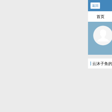
返回
首页
云沐子鱼