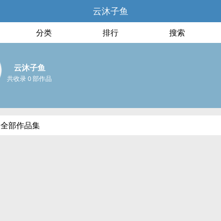
云沐子鱼
分类
排行
搜索
云沐子鱼
共收录 0 部作品
的全部作品集