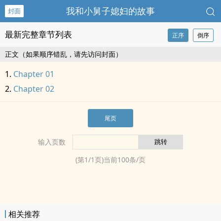
我和小舅子媳妇的故事
封面
最新完整章节列表
正序
倒序
正文（如果顺序错乱，请先访问封面）
Chapter 01
Chapter 02
尾页
输入页数
(第
1
/
1
页)当前
100
条/页
相关推荐