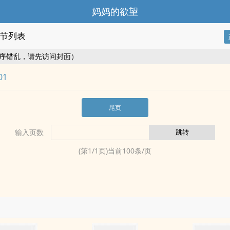
妈妈的欲望
节列表
序错乱，请先访问封面）
01
尾页
输入页数
(第
1
/
1
页)当前
100
条/页